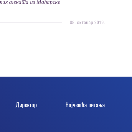
ких агената из Мађарске
08. октобар 2019.
Директор
Најчешћа питања