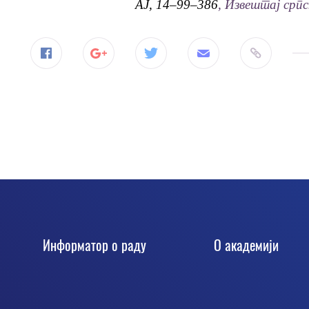
AJ
, 14–99–386
,
Извештај српс
Информатор о раду
О академији