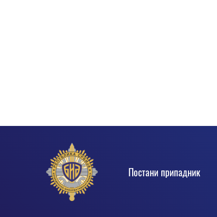
Footer
Постани припадник