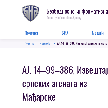
Пребаци
се
Безбедносно-информативна
на
Security Information Agency
главну
секцију
Main
Почетна
БИА
Медији
Menu
Breadcrumb
Почетна
Историјат
AJ, 14–99–386, Извештај српских агената
AJ, 14–99–386, Извештај
српских агената из
Мађарске