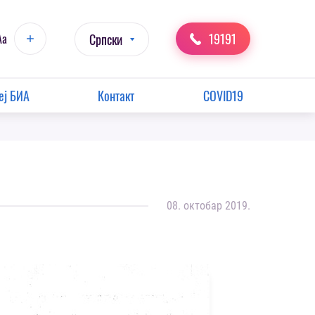
19191
Aa
Српски
еј БИА
Контакт
COVID19
08. октобар 2019.