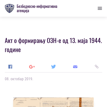
Пребаци
Безбедносно-информативна
се
агенција
на
главну
секцију
Акт о формирању ОЗН-e од 13. маја 1944.
године
08. октобар 2019.