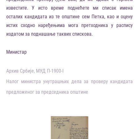
известите. У исто време поднећете ми списак имена
осталих кандидата из те општине сем Петка, као и оцену
истих сходно наређењима мога претходника у распису
издатом за поднашање таквих спискова.
Министар
Архив Србије, МУД П-1900-I
Налог министра унутрашњих дела за проверу кандидата
предложеног за председника општине