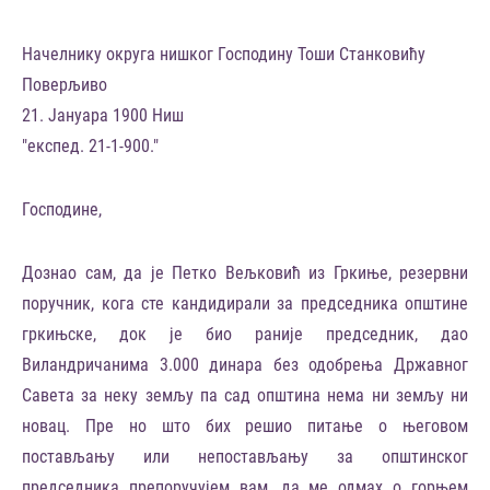
Начелнику округа нишког Господину Тоши Станковићу
Поверљиво
21. Јануара 1900 Ниш
"експед. 21-1-900."
Господине,
Дознао сам, да је Петко Вељковић из Гркиње, резервни
поручник, кога сте кандидирали за председника општине
гркињске, док је био раније председник, дао
Виландричанима 3.000 динара без одобрења Државног
Савета за неку земљу па сад општина нема ни земљу ни
новац. Пре но што бих решио питање о његовом
постављању или непостављању за општинског
председника препоручујем вам, да ме одмах о горњем