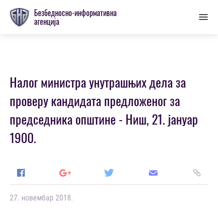
Пребаци
Безбедносно-информативна
се
агенција
на
главну
секцију
Налог министра унутрашњих дела за
проверу кандидата предложеног за
председника општине - Ниш, 21. јануар
1900.
27. новембар 2018.