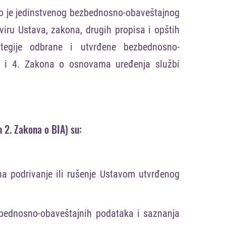
deo je jedinstvenog bezbednosno-obaveštajnog
viru Ustava, zakona, drugih propisa i opštih
rategije odbrane i utvrđene bezbednosno-
 3. i 4. Zakona o osnovama uređenja službi
 2. Zakona o BIA) su:
na podrivanje ili rušenje Ustavom utvrđenog
ezbednosno-obaveštajnih podataka i saznanja