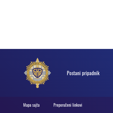
Podnožje
Postani pripadnik
Statičko
Mapa sajta
Preporučeni linkovi