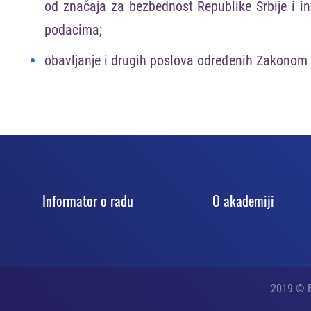
od značaja za bezbednost Republike Srbije i i
podacima;
obavljanje i drugih poslova određenih Zakonom 
Informator o radu
O akadеmiji
2019 © B