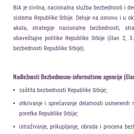
BIA je civilna, nacionalna služba bezbednosti i 
sistema Republike Srbije. Deluje na osnovu i u ok
akata, strategije nacionalne bezbednosti, st
obaveštajne politike Republike Srbije (član 2,
bezbednosti Republike Srbije).
Nadležnosti Bezbednosno-informativne agencije (član
zaštita bezbednosti Republike Srbije;
otkrivanje i sprečavanje delatnosti usmerenih 
poretka Republike Srbije;
istraživanje, prikupljanje, obrada i procena b