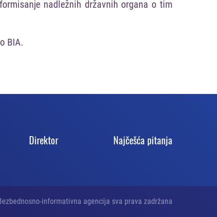
nformisanje nadležnih državnih organa o tim
o BIA.
Direktor
Najčešća pitanja
ezbednosno-informativna agencija sva prava zadržana