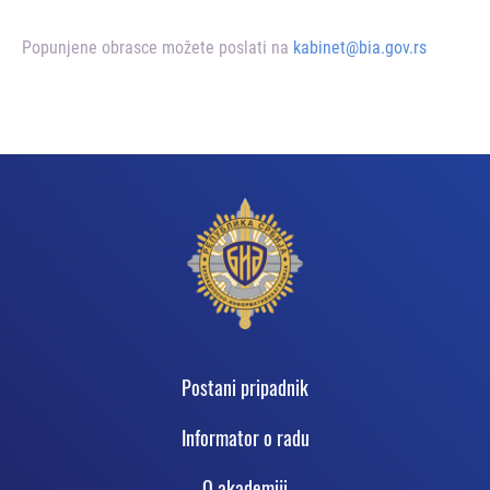
Popunjene obrasce možete poslati na
kabinet@bia.gov.rs
Podnožje
Postani pripadnik
Informator o radu
O akadеmiji