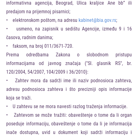
informativna agencija, Beograd, Ulica kraljice Ane bb” ili
predajom na prijemnoj pisarnici;
• elektronskom poštom, na adresu
kabinet@bia.gov.rs
;
• usmeno, na zapisnik u sedištu Agencije, između 9 i 16
časova, radnim danima;
• faksom, na broj 011/3671-720.
Prema odredbama Zakona o slobodnom pristupu
informacijama od javnog značaja ("Sl. glasnik RS", br.
120/2004, 54/2007, 104/2009 i 36/2010):
• Zahtev mora da sadrži ime ili naziv podnosioca zahteva,
adresu podnosioca zahteva i što precizniji opis informacije
koja se traži.
• U zahtevu se ne mora navesti razlog traženja informacije.
• Zahtevom se može tražiti: obaveštenje o tome da li organ
poseduje informaciju, obaveštenje o tome da li je informacija
inače dostupna, uvid u dokument koji sadrži informaciju i