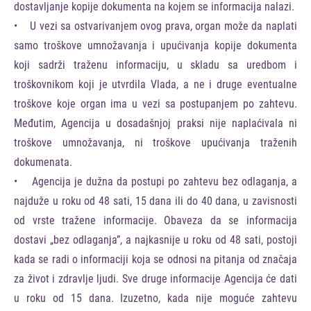
dostavljanje kopije dokumenta na kojem se informacija nalazi.
• U vezi sa ostvarivanjem ovog prava, organ može da naplati
samo troškove umnožavanja i upućivanja kopije dokumenta
koji sadrži traženu informaciju, u skladu sa uredbom i
troškovnikom koji je utvrdila Vlada, a ne i druge eventualne
troškove koje organ ima u vezi sa postupanjem po zahtevu.
Međutim, Agencija u dosadašnjoj praksi nije naplaćivala ni
troškove umnožavanja, ni troškove upućivanja traženih
dokumenata.
• Agencija je dužna da postupi po zahtevu bez odlaganja, a
najduže u roku od 48 sati, 15 dana ili do 40 dana, u zavisnosti
od vrste tražene informacije. Obaveza da se informacija
dostavi „bez odlaganja”, a najkasnije u roku od 48 sati, postoji
kada se radi o informaciji koja se odnosi na pitanja od značaja
za život i zdravlje ljudi. Sve druge informacije Agencija će dati
u roku od 15 dana. Izuzetno, kada nije moguće zahtevu