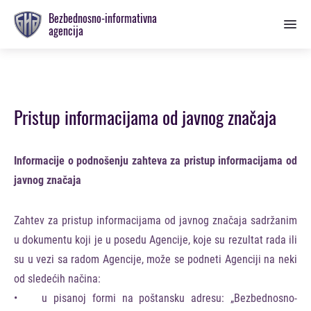
Prebaci
Bezbednosno-informativna
se
agencija
na
glavnu
sekciju
Pristup informacijama od javnog značaja
Informacije o podnošenju zahteva za pristup informacijama od
javnog značaja
Zahtev za pristup informacijama od javnog značaja sadržanim
u dokumentu koji je u posedu Agencije, koje su rezultat rada ili
su u vezi sa radom Agencije, može se podneti Agenciji na neki
od sledećih načina:
• u pisanoj formi na poštansku adresu: „Bezbednosno-