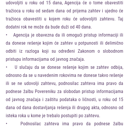
udovoljiti u roku od 15 dana, Agencija će o tome obavestiti
tražioca u roku od sedam dana od prijema zahtev i ujedno će
tražioca obavestiti u kojem roku će udovoljiti zahtevu. Taj
dodatni rok ne može da bude duži od 40 dana.
• Agencija je obavezna da ili omogući pristup informaciji ili
da donese rešenje kojim će zahtev u potpunosti ili delimično
odbiti iz razloga koji su određeni Zakonom o slobodnom
pristupu informacijama od javnog značaja.
• U slučaju da se donese rešenje kojim se zahtev odbija,
odnosno da se u navedenim rokovima ne donese takvo rešenje
ili se ne udovolji zahtevu, podnosilac zahteva ima pravo da
podnese žalbu Povereniku za slobodan pristup informacijama
od javnog značaja i zaštitu podataka o ličnosti, u roku od 15
dana od dana dostavljanja rešenja ili drugog akta, odnosno od
isteka roka u kome je trebalo postupiti po zahtevu.
• Podnosilac zahteva ima pravo da podnese žalbu