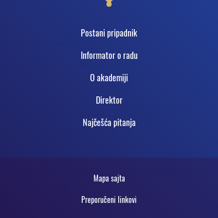
Podnožje
Postani pripadnik
Informator o radu
O akadеmiji
Direktor
Najčešća pitanja
Statičko
Mapa sajta
podnožje
Preporučeni linkovi