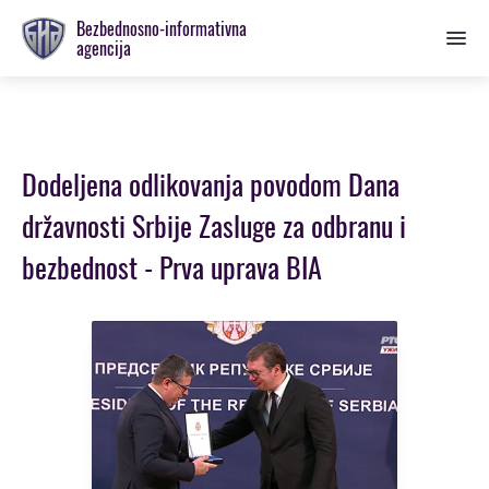
Prebaci
Bezbednosno-informativna
se
agencija
na
glavnu
sekciju
Dodeljena odlikovanja povodom Dana
državnosti Srbije Zasluge za odbranu i
bezbednost - Prva uprava BIA