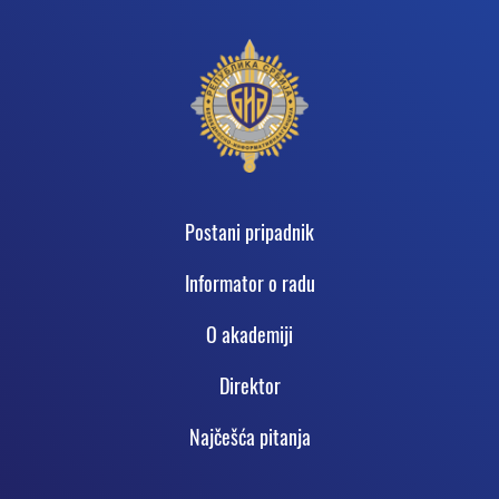
Podnožje
Postani pripadnik
Informator o radu
O akadеmiji
Direktor
Najčešća pitanja