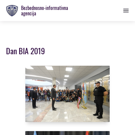
Prebaci
Bezbednosno-informativna
se
agencija
na
glavnu
sekciju
Dan BIA 2019