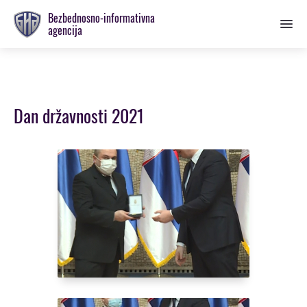
Prebaci
Bezbednosno-informativna
se
agencija
na
glavnu
sekciju
Dan državnosti 2021