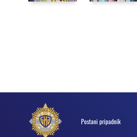
Podnožje
Postani pripadnik