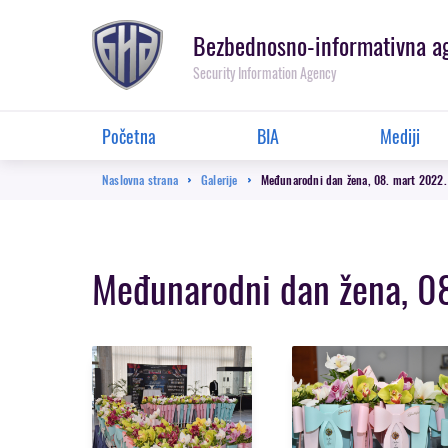
Prebaci
se
Bezbednosno-informativna a
na
Security Information Agency
glavnu
sekciju
Glavna
Početna
BIA
Mediji
navigacija
Breadcrumb
Naslovna strana
Galerije
Međunarodni dan žena, 08. mart 2022.
Međunarodni dan žena, 08