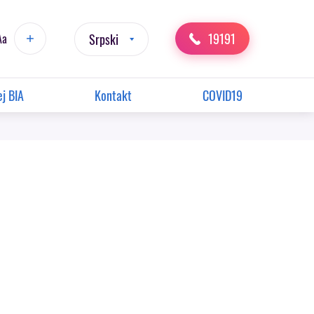
19191
Aa
Srpski
j BIA
Kontakt
COVID19