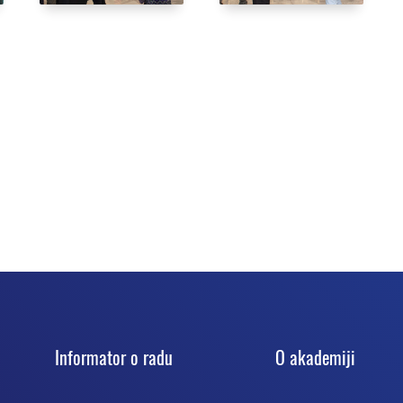
Informator o radu
O akadеmiji