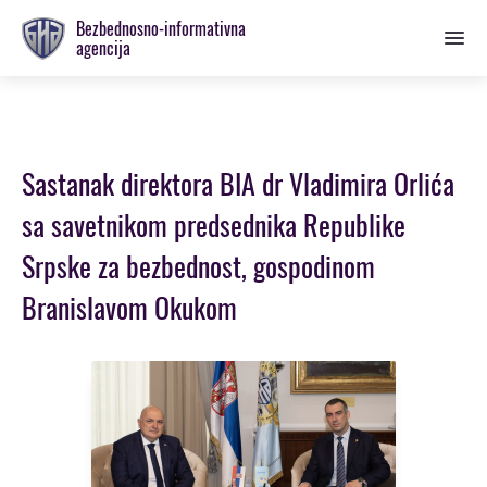
Prebaci
Bezbednosno-informativna
se
agencija
na
glavnu
sekciju
Sastanak direktora BIA dr Vladimira Orlića
sa savetnikom predsednika Republike
Srpske za bezbednost, gospodinom
Branislavom Okukom