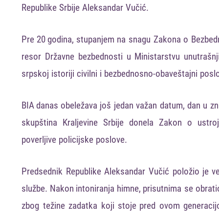
Republike
Srbije
Aleksandar
Vučić
.
Pre
20
godina
,
stupanjem
na
snagu
Zakona
o
B
ezbedn
resor
Državne
bezbednosti
u
Ministarstvu
unutrašnj
srpskoj
istoriji
civilni
i
bezbednosno-
obaveštajni
poslo
BIA danas
obeležava
još
jedan
važan
datum
,
dan
u
zn
skupština
Kraljevine
Srbije
donela
Z
akon
o
ustro
poverljive
policijske
poslove
.
Predsednik
Republike
Al
eksandar
Vučić
položio
je
v
službe
. Nakon intoniranja himne,
prisutnima
se
obrati
zbog
težine
zadatka
koj
i
stoj
e
pred
ovom
generaci