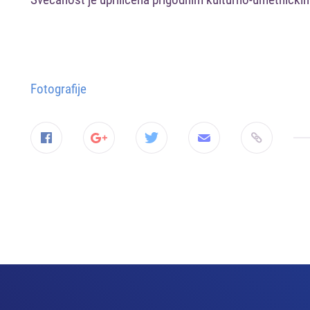
Svečanost je upriličena prigodnim kulturno-umetnički
Fotografije