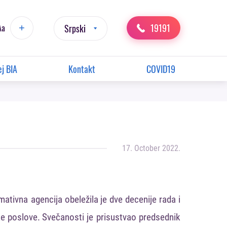
19191
Aa
Srpski
j BIA
Kontakt
COVID19
17. October 2022.
rmativna
agencija
obeležila
je
dve
decenije
rada
i
ke
poslove
.
Svečanosti
je
prisustvao
predsednik