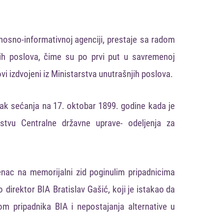
osno-informativnoj agenciji
,
prestaje
sa
radom
ih
poslova
,
čime
su
po
prvi
put
u
savremenoj
vi
izdvojeni iz Ministarstva unutrašnjih poslova.
ak
sećanja
na
17
.
oktobar
1899
.
godine
kada
je
jstvu
C
entralne
državne
uprave
-
odeljenj
a
za
enac
na
memorijalni
zid
poginulim
pripadnicima
o
direktor
BIA
Bratislav
Gašić
, koji je istakao
da
jom
pripadnika
BIA
i
nepostajanja
alternative
u