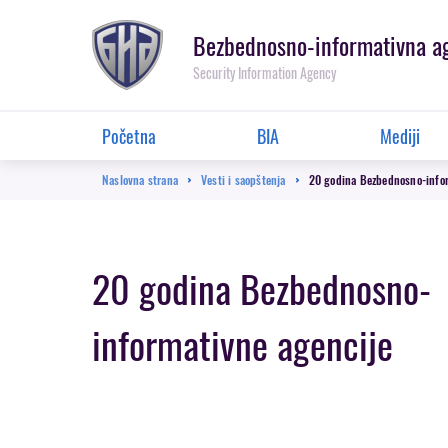
Prebaci
se
Bezbednosno-informativna a
na
Security Information Agency
glavnu
sekciju
Glavna
Početna
BIA
Mediji
navigacija
Breadcrumb
Naslovna strana
Vesti i saopštenja
20 godina Bezbednosno-infor
20 godina Bezbednosno-
informativne agencije