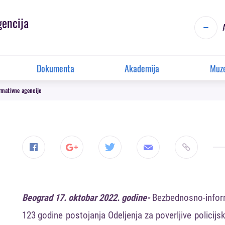
gencija
Dokumenta
Akademija
Muze
mativne agencije
Beograd 17. oktobar 2022. godine-
Bezbednosno
-
info
123
godine
postojanj
a
Odeljenja
za
poverljive
policijs