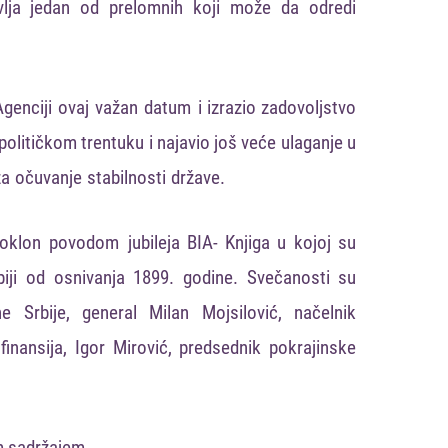
vlja
jedan
od
prelomnih
koji
može
da
odredi
genciji
ovaj
važan
datum
i izrazio zadovoljstvo
litičkom trentuku i najavio još veće ulaganje u
za
očuvanje
stabilnosti
države
.
oklon
povodom
jubileja
BIA- Knjiga u kojoj su
iji
od
osnivanja
1899
.
godine
.
Svečanosti su
ne
Srbije
,
general
Milan
Mojsilović
, načelnik
finansija
,
Igor
Mirović
,
predsednik
pokrajinske