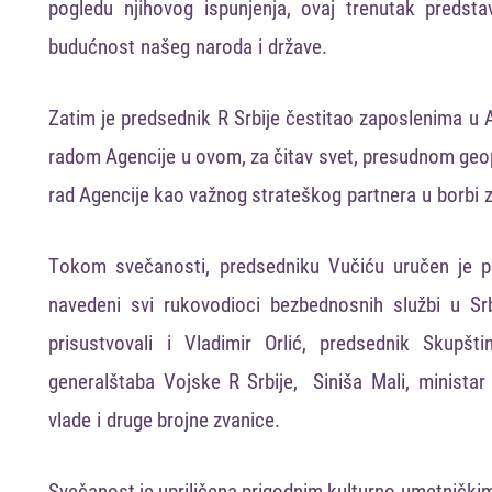
pogledu
njihovog
ispunjenja
,
ovaj
trenutak
predsta
budućnost
našeg
naroda
i
države
.
Zatim je predsednik R Srbije
čestitao zaposlenima
u A
radom Agencije u ovom, za čitav svet, presudnom geopo
rad Agencije kao važnog
strateškog
partnera
u
borbi
T
okom
svečanosti
,
predsedniku
Vučiću
uručen je
p
navedeni
svi
rukovodioci
bezbednosnih
službi
u
Srb
prisustvovali
i
Vladimir
Orlić
, predsednik S
kupšti
generalštaba
Vojske
R
Srbije
,
Siniša
Mali
,
ministar
vlade
i
druge brojne zvanice.