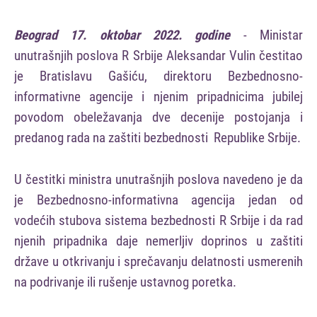
Beograd 17. oktobar 2022. godine
- Ministar
unutrašnjih poslova R Srbije Aleksandar Vulin čestitao
je Bratislavu Gašiću, direktoru Bezbednosno-
informativne agencije i njenim pripadnicima jubilej
povodom obeležavanja dve decenije postojanja i
predanog rada na zaštiti bezbednosti Republike Srbije.
U čestitki ministra unutrašnjih poslova navedeno je da
je Bezbednosno-informativna agencija jedan od
vodećih stubova sistema bezbednosti R Srbije i da rad
njenih pripadnika daje nemerljiv doprinos u zaštiti
države u otkrivanju i sprečavanju delatnosti usmerenih
na podrivanje ili rušenje ustavnog poretka.