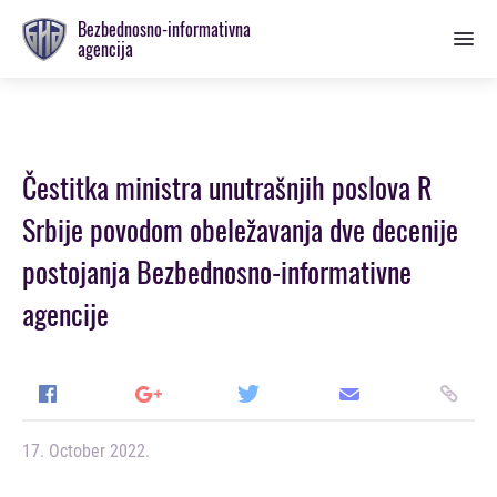
Prebaci
Bezbednosno-informativna
se
agencija
na
glavnu
sekciju
Čestitka ministra unutrašnjih poslova R
Srbije povodom obeležavanja dve decenije
postojanja Bezbednosno-informativne
agencije
17. October 2022.