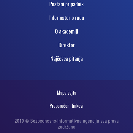
Podnožje
Postani pripadnik
Informator o radu
O akadеmiji
Direktor
Najčešća pitanja
Statičko
Mapa sajta
podnožje
Preporučeni linkovi
2019 © Bezbednosno-informativna agencija sva prava
zadržana