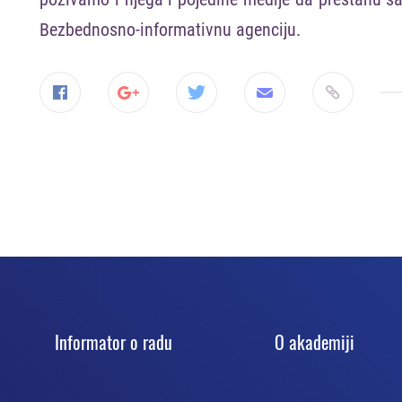
Bezbednosno-informativnu agenciju.
Informator o radu
O akadеmiji