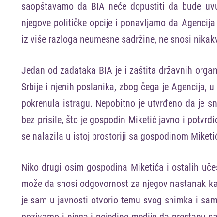
saopštavamo da BIA neće dopustiti da bude uvuč
njegove političke opcije i ponavljamo da Agencija
iz više razloga neumesne sadržine, ne snosi nika
Jedan od zadataka BIA je i zaštita državnih orga
Srbije i njenih poslanika, zbog čega je Agencija,
pokrenula istragu. Nepobitno je utvrđeno da je sn
bez prisile, što je gospodin Miketić javno i potvrd
se nalazila u istoj prostoriji sa gospodinom Mik
Niko drugi osim gospodina Miketića i ostalih uč
može da snosi odgovornost za njegov nastanak kao
je sam u javnosti otvorio temu svog snimka i sam
pozivamo i njega i pojedine medije da prestanu sa