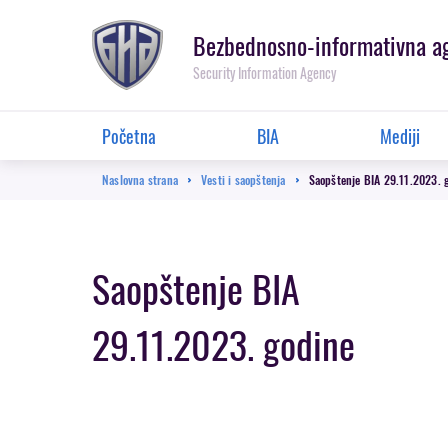
Prebaci
se
Bezbednosno-informativna a
na
Security Information Agency
glavnu
sekciju
Glavna
Početna
BIA
Mediji
navigacija
Breadcrumb
Naslovna strana
Vesti i saopštenja
Saopštenje BIA 29.11.2023. 
Saopštenje BIA
29.11.2023. godine