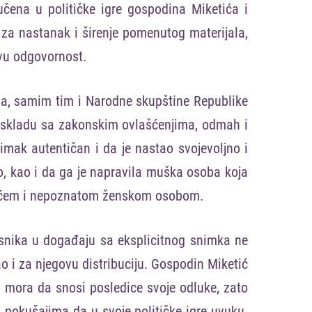
ena u političke igre gospodina Miketića i
 za nastanak i širenje pomenutog materijala,
kvu odgovornost.
na, samim tim i Narodne skupštine Republike
 u skladu sa zakonskim ovlašćenjima, odmah i
imak autentičan i da je nastao svojevoljno i
io, kao i da ga je napravila muška osoba koja
etićem i nepoznatom ženskom osobom.
esnika u događaju sa eksplicitnog snimka ne
 i za njegovu distribuciju. Gospodin Miketić
 mora da snosi posledice svoje odluke, zato
 pokušajima da u svoje političke igre uvuku