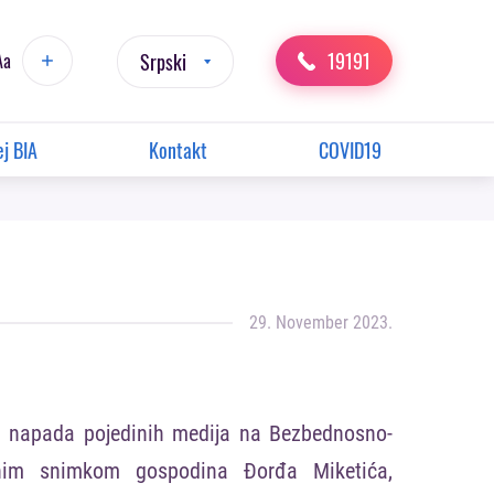
19191
Aa
Srpski
j BIA
Kontakt
COVID19
29. November 2023.
 napada pojedinih medija na Bezbednosno-
tnim snimkom gospodina Đorđa Miketića,