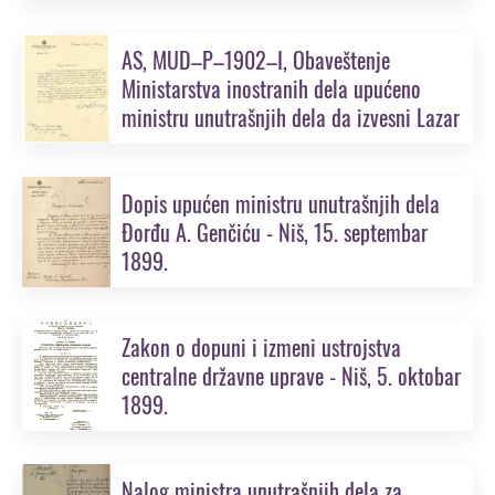
AS, MUD–P–1902–I, Obaveštenje
Ministarstva inostranih dela upućeno
ministru unutrašnjih dela da izvesni Lazar
Bojadžijev ima zadatak da iz Sofije dođe
u Skoplje i ubije mitropolita
Dopis upućen ministru unutrašnjih dela
Đorđu A. Genčiću - Niš, 15. septembar
1899.
Zakon o dopuni i izmeni ustrojstva
centralne državne uprave - Niš, 5. oktobar
1899.
Nalog ministra unutrašnjih dela za