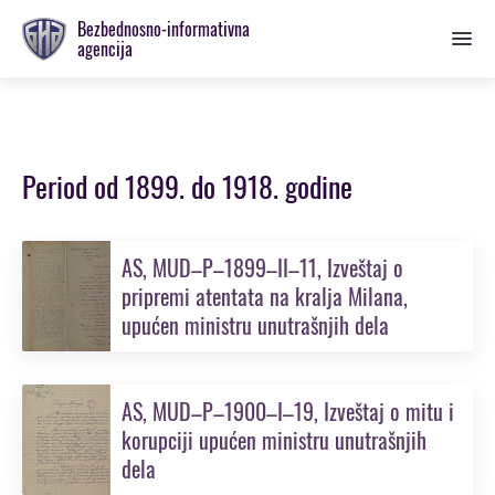
Prebaci
Bezbednosno-informativna
se
agencija
na
glavnu
sekciju
Period od 1899. do 1918. godine
AS, MUD–P–1899–II–11, Izveštaj o
pripremi atentata na kralja Milana,
upućen ministru unutrašnjih dela
AS, MUD–P–1900–I–19, Izveštaj o mitu i
korupciji upućen ministru unutrašnjih
dela