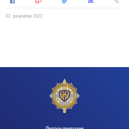
02. децембар 2022.
Постани припадник