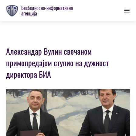
Пребаци
Безбедносно-информативна
се
агенција
на
главну
секцију
Александар Вулин свечаном
примопредајом ступио на дужност
директора БИА