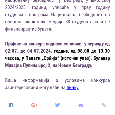
националну безбедност у Београду, у школској
202
4
/202
5
.
години, уписаће у прву годину
студијског програма Национална безбедност на
основне академске студије 30 студената који се
финансирају из буџета.
Пријаве на конкурс подносе
се
лично, у периоду од
02.0
7
. до 04.0
7
.202
4
.
године, од 08.
00
до 13.30
часова, у Палати „Србиј
a
“ (источни улаз), Булевар
Михајла Пупина број 2, на Новом Београду.
Више информација о условима конкурса
заинтересовани могу наћи на
линку
.