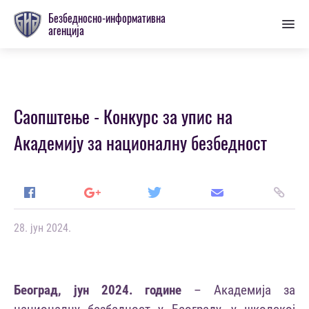
Пребаци
Безбедносно-информативна
се
агенција
на
главну
секцију
Саопштење - Конкурс за упис на
Академију за националну безбедност
28. јун 2024.
Београд, јун 2024. године
– Академија за