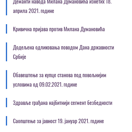
Деманти навода Милана Думановића изнетих 18.
априла 2021. године
Кривична пријава против Милана Думановића
Додељена одликовања поводом Дана државности
Србије
Обавештење за купце станова под повољнијим
условима од 09.02.2021. године
Здравље грaђана најбитнији сегмент безбедности
Саопштење за јавност 19. јануар 2021. године