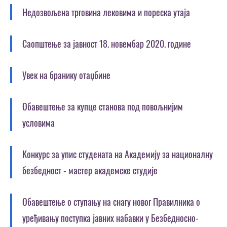
Недозвољена трговина лековима и пореска утаја
Саопштење за јавност 18. новембар 2020. године
Увек на бранику отаџбине
Обавештење за купце станова под повољнијим
условима
Конкурс за упис студената на Академију за националну
безбедност - мастер академске студије
Обавештење о ступању на снагу новог Правилника о
уређивању поступка јавних набавки у Безбедносно-