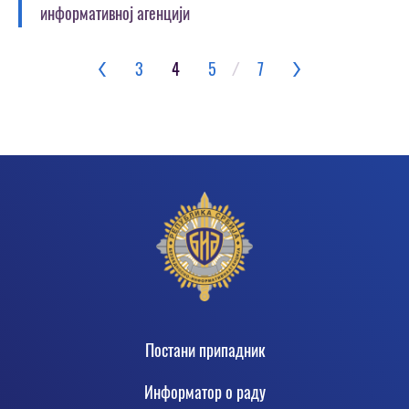
информативној агенцији
Pagination
3
4
5
⁄
7
Footer
Постани припадник
Информатор о раду