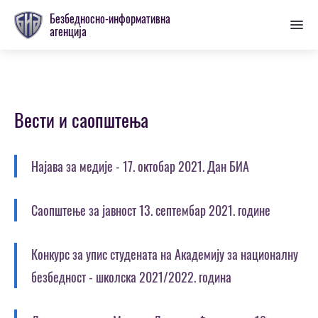
Пребаци
Безбедносно-информативна
се
агенција
на
главну
секцију
Вести и саопштења
Најава за медије - 17. октобар 2021. Дан БИА
Саопштење за јавност 13. септембар 2021. године
Конкурс за упис студената на Академију за националну
безбедност - школска 2021/2022. година