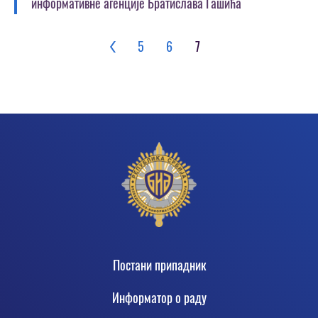
информативне агенције Братислава Гашића
Pagination
5
6
7
Footer
Постани припадник
Информатор о раду