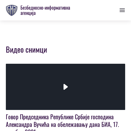
Пребаци
Безбедносно-информативна
се
агенција
на
главну
секцију
Видео снимци
Play
Video
Говор Председника Републике Србије господина
Александра Вучића на обележавању дана БИА, 17.