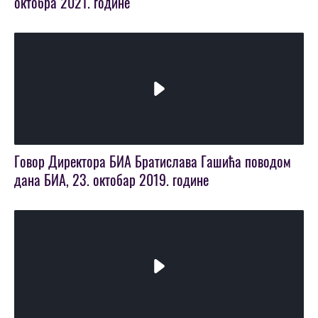
октобра 2021. године
Play
Video
Говор Директора БИА Братислава Гашића поводом
дана БИА, 23. октобар 2019. године
Play
Video