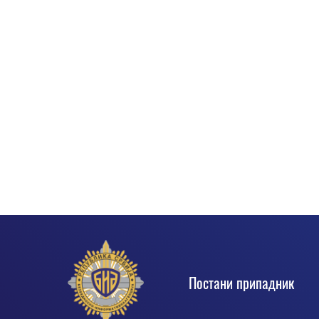
Footer
Постани припадник