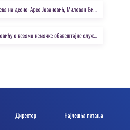
ИАУ, ЛФ СПК, Вис 1944. године: стоје са лева на десно: Арсо Јовановић, Милован Ђилас, непознати, Слободан Пенезић, Александар Ранковић; седе: Благоје Нешковић, Јосип Броз, Момчило Марковић
Писмо Ј. Б. Тита упућено, Александру Ранковићу о везама немачке обавештајне службе са НОВ - 15. мај 1944.
Директор
Најчешћа питања