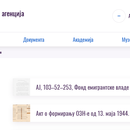
 агенција
Документа
Академија
Муз
не
Акт о формирању ОЗН-e од 13. маја 1944.