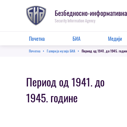
Пребаци
се
Безбедносно-информативна
на
Security Information Agency
главну
секцију
Main
Почетна
БИА
Медији
Menu
Breadcrumb
Почетна
Галерија музеја БИА
Период од 1941. до 1945. годи
Период од 1941. до
1945. године