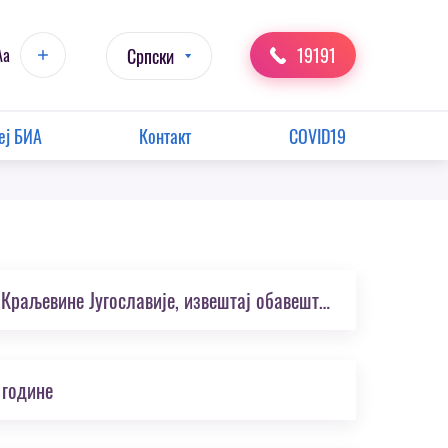
19191
Aa
Српски
еј БИА
Контакт
COVID19
АЈ, 103–52–253, Фонд емигрантске владе Краљевине Југославије, извештај обавештајне природе Владете Милићевића
 године