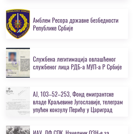
Амблем Ресора државне безбедности
Републике Србије
Службена легитимација овлашћеног
службеног лица РДБ-а МУП-а Р Србије
АЈ, 103–52–253, Фонд емигрантске
владе Краљевине Југославије, телеграм
упућен конзулу Перићу у Цариград
ИАУ, ЛФ СПК, Начелник ОЗН-e за