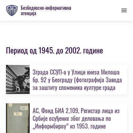
Пребаци
Безбедносно-информативна
се
агенција
на
главну
секцију
Период од 1945. до 2002. године
Зграда ССУП-а у Улици кнеза Милоша
бр. 92 у Београду (фотографија Завода
за заштиту споменика културе града
Београда)
АС, Фонд БИА 2,109, Регистар лица из
Србије осуђених због делoвања по
„Информбироу” из 1953. године