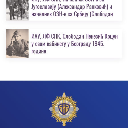
Југославију (Александар Ранковић) и
начелник ОЗН-e за Србију (Слободан
Пенезић Крцун)
ИАУ, ЛФ СПК, Слободан Пенезић Крцун
у свом кабинету у Београду 1945.
године