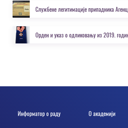
Службене легитимације припадника Агенц
Орден и указ о одликовању из 2019. годи
Информатор о раду
О академији