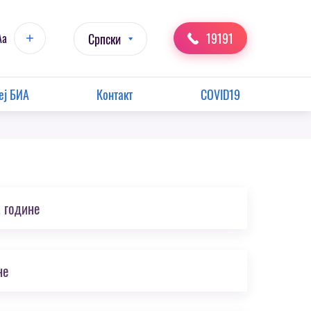
19191
Aa
Српски
еј БИА
Контакт
COVID19
 године
не