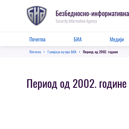
Пребаци
се
Безбедносно-информативна
на
Security Information Agency
главну
секцију
Main
Почетна
БИА
Медији
Menu
Breadcrumb
Почетна
Галерија музеја БИА
Период од 2002. године
Период од 2002. године