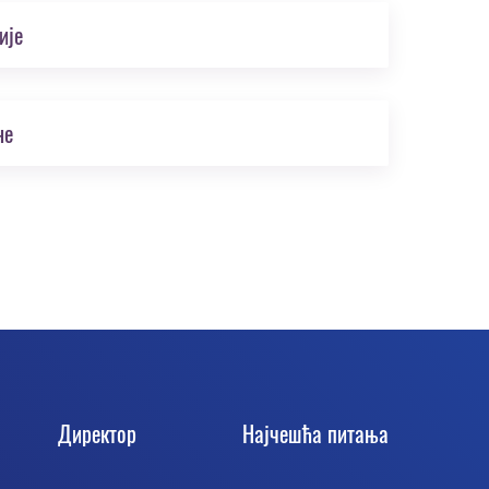
ије
не
Директор
Најчешћа питања