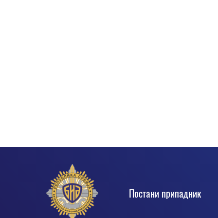
Footer
Постани припадник